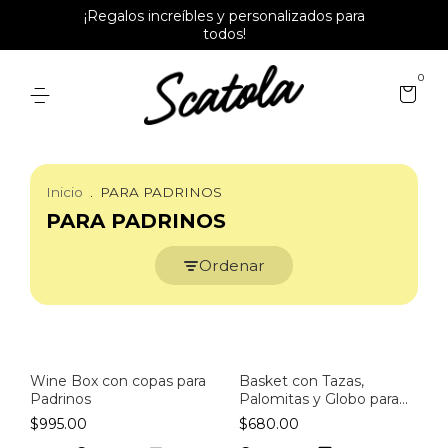
¡Regalos increíbles y personalizados para
todos!
0
Inicio
.
PARA PADRINOS
PARA PADRINOS
Ordenar
Wine Box con copas para
Basket con Tazas,
Padrinos
Palomitas y Globo para
Padrinos
$995.00
$680.00