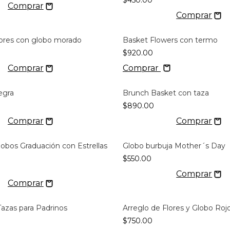
$450.00
lores con globo morado
Basket Flowers con termo
$920.00
Comprar
egra
Brunch Basket con taza
$890.00
lobos Graduación con Estrellas
Globo burbuja Mother´s Day
$550.00
azas para Padrinos
Arreglo de Flores y Globo Roj
$750.00