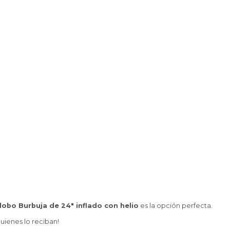
lobo Burbuja de 24" inflado con helio
es la opción perfecta.
uienes lo reciban!