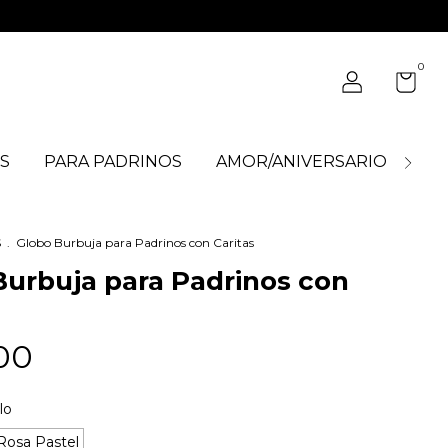
0
S
PARA PADRINOS
AMOR/ANIVERSARIO
BO
S
.
Globo Burbuja para Padrinos con Caritas
Burbuja para Padrinos con
00
lo
Rosa Pastel