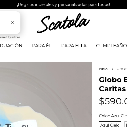
¡Regalos increíbles y personalizados para todos!
DUACIÓN
PARA ÉL
PARA ELLA
CUMPLEAÑO
Inicio
.
GLOBO
Globo 
Caritas
$590.
Color:
Azul Cie
Azul Cielo