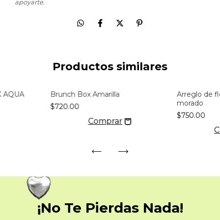
apoyarte.
Productos similares
X AQUA
Brunch Box Amarilla
Arreglo de f
morado
$720.00
$750.00
¡No Te Pierdas Nada!