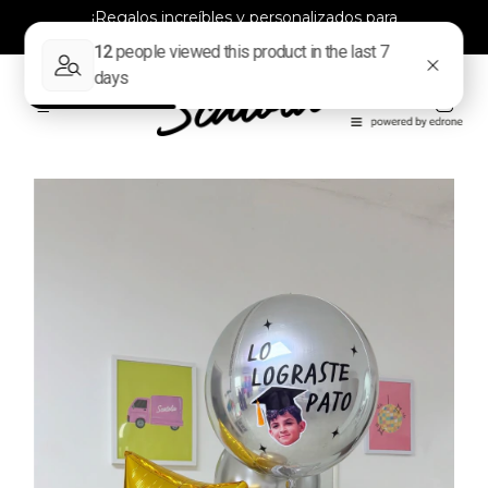
¡Regalos increíbles y personalizados para
todos!
0