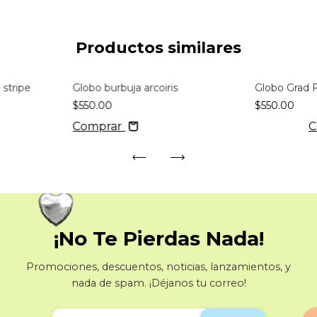
Productos similares
 stripe
Globo burbuja arcoiris
Globo Grad F
$550.00
$550.00
Comprar
¡No Te Pierdas Nada!
Promociones, descuentos, noticias, lanzamientos, y
nada de spam. ¡Déjanos tu correo!